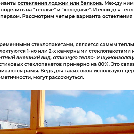
рианты
остекления лоджии или балкона
. Между ним
делить на "теплые" и "холодные". И если для теплы
 первом.
Рассмотрим четыре варианта остекления
ременными стеклопакетами, является самым теплым
ектуются 1-но или 2-х камерными стеклопакетами 
антный внешний вид, отличную тепло- и шумоизоляц
стиковых стеклопакетов примерно на 80%. Это связ
вливаются рамы. Ведь для таких окон используют д
метичности, могут рассохнуться.