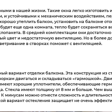
ыми в нашей жизни. Такие окна легко изготовить 
, и устойчивыми к механическим воздействиям, пе
хорошо утеплить балкон, установить на балконе от
будет еще одна комната, тепло будет сохраняться в
еклопакета. В средней комплектации они достаточн
лый цвет и недостаточную вентиляцию. Но в более
ветривание в створках поможет с вентиляцией.
й вариант отделки балкона. Эта конструкция из ст
воркам двигаться и складываться «гармошкой». Дв
 имеют хорошие уплотнители, обеспечивающие герм
а. Стекла имеют толщину от 8 мм и больше. Чем выш
К минусам можно отнести сложность и длительност
такой вариант остекления защищает не очень эффект