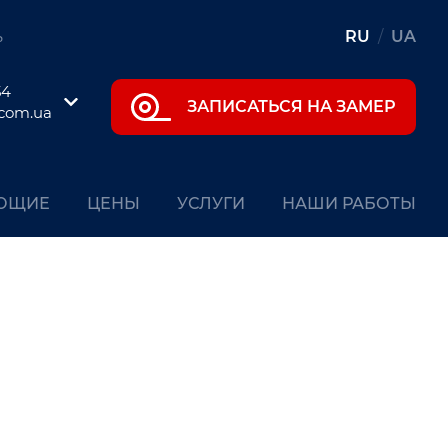
ь
RU
/
UA
54
ЗАПИСАТЬСЯ НА ЗАМЕР
.com.ua
ЮЩИЕ
ЦЕНЫ
УСЛУГИ
НАШИ РАБОТЫ