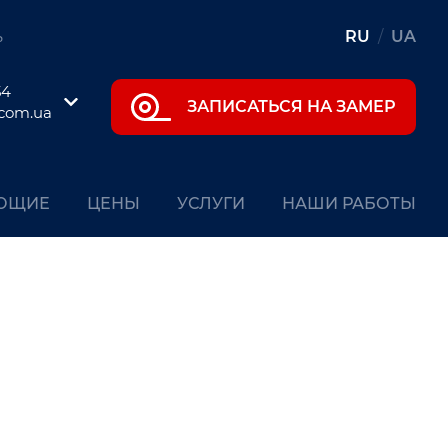
ь
RU
/
UA
54
ЗАПИСАТЬСЯ НА ЗАМЕР
.com.ua
ЮЩИЕ
ЦЕНЫ
УСЛУГИ
НАШИ РАБОТЫ