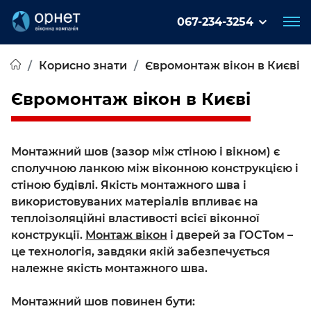
067-234-3254
Корисно знати
Євромонтаж вікон в Києві
Євромонтаж вікон в Києві
Монтажний шов (зазор між стіною і вікном) є
сполучною ланкою між віконною конструкцією і
стіною будівлі. Якість монтажного шва і
використовуваних матеріалів впливає на
теплоізоляційні властивості всієї віконної
конструкції.
Монтаж вікон
і дверей
за ГОСТом
–
це технологія, завдяки якій забезпечується
належне якість монтажного шва.
Монтажний шов повинен бути: