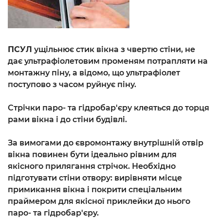
ПСУЛ
ущільнює стик вікна з чвертю стіни, не
дає ультрафіолетовим променям потрапляти на
монтажну піну, а відомо, що ультрафіолет
поступово з часом руйнує піну.
Стрічки паро- та гідробар'єру клеяться до торця
рами вікна і до стіни будівлі.
За вимогами до євромонтажу внутрішній отвір
вікна повинен бути ідеально рівним для
якісного прилягання стрічок. Необхідно
підготувати стіни отвору: вирівняти місце
примикання вікна і покрити спеціальним
праймером для якісної приклейки до нього
паро- та гідробар'єру.