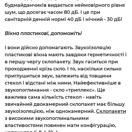
будмайданчиків видається неймовірного рівня
шум, що досягає часом 80 дБ. І це при
санітарній денній нормі 40 дБ і нічний - 30 дБ!
Вікна пластикові, допоможіть!
І вони дійсно допомагають. Звукоізоляцію
пластикові вікна мають завдяки герметичності і
в першу чергу склопакету. Звук гаситься при
проходженні крізь скло. І то, наскільки сильно
приглушиться звук, залежить від товщини
стекол і відстані між ними. Найефективніше в
звукопоглинання - скло «триплекс». Ще
важлива сама кількість стекол - навіть
звичайний двокамерний склопакет має більшу
звукоізоляцією, ніж однокамерний.
Склопакети
з високими звукопоглинальними
властивостями повинен мати конфігурацію,