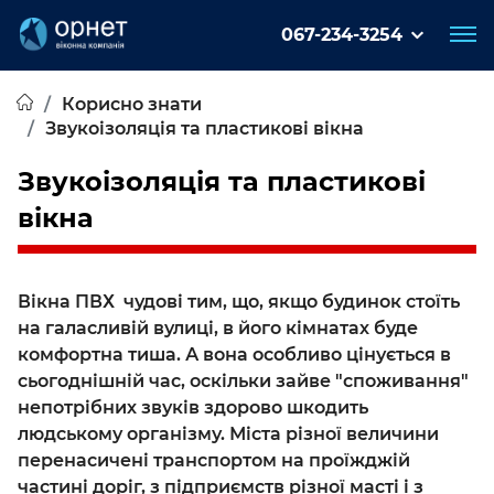
067-234-3254
Корисно знати
Звукоізоляція та пластикові вікна
Звукоізоляція та пластикові
вікна
Вікна ПВХ чудові тим, що, якщо будинок стоїть
на галасливій вулиці, в його кімнатах буде
комфортна тиша. А вона особливо цінується в
сьогоднішній час, оскільки зайве "споживання"
непотрібних звуків здорово шкодить
людському організму. Міста різної величини
перенасичені транспортом на проїжджій
частині доріг, з підприємств різної масті і з