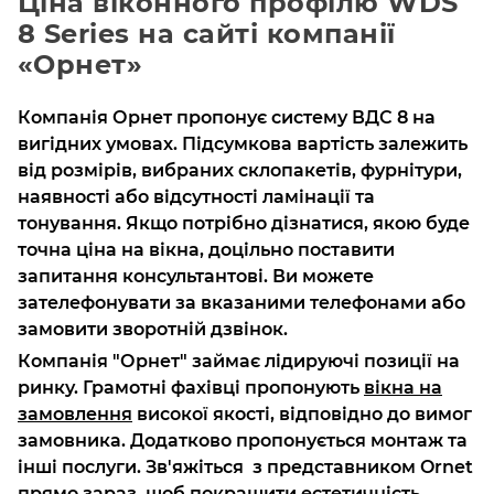
Ціна віконного профілю WDS
8 Series на сайті компанії
«Орнет»
Компанія Орнет пропонує систему ВДС 8 на
вигідних умовах. Підсумкова вартість залежить
від розмірів, вибраних склопакетів, фурнітури,
наявності або відсутності ламінації та
тонування. Якщо потрібно дізнатися, якою буде
точна ціна на вікна, доцільно поставити
запитання консультантові. Ви можете
зателефонувати за вказаними телефонами або
замовити зворотній дзвінок.
Компанія "Орнет" займає лідируючі позиції на
ринку. Грамотні фахівці пропонують
вікна на
замовлення
високої якості, відповідно до вимог
замовника. Додатково пропонується монтаж та
інші послуги. Зв'яжіться з представником Ornet
прямо зараз, щоб покращити естетичність