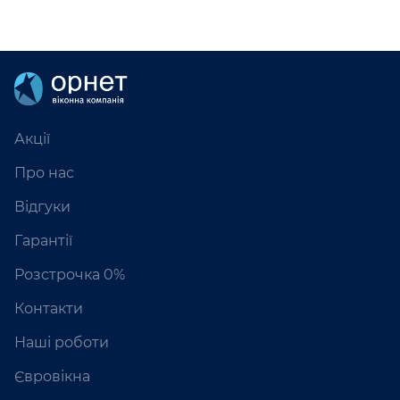
Акції
Про нас
Відгуки
Гарантії
Розстрочка 0%
Контакти
Наші роботи
Євровікна