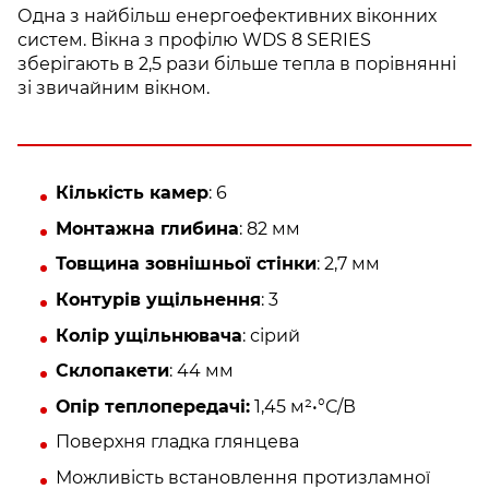
Одна з найбільш енергоефективних віконних
систем. Вікна з профілю WDS 8 SERIES
зберігають в 2,5 рази більше тепла в порівнянні
зі звичайним вікном.
Кількість камер
: 6
Монтажна глибина
: 82 мм
Товщина зовнішньої стінки
: 2,7 мм
Контурів ущільнення
: 3
Колір ущільнювача
: сірий
Склопакети
: 44 мм
Опір теплопередачі:
1,45 м²•°С/В
Поверхня гладка глянцева
Можливість встановлення протизламної